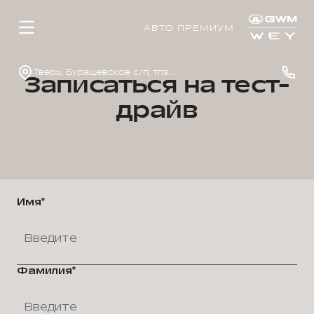
АВТО ПРЕМИУМ
Тверь, Бурашевское с/п, тпз Боровлево-1, стр. 4
Записаться на тест-
драйв
Имя*
Фамилия*