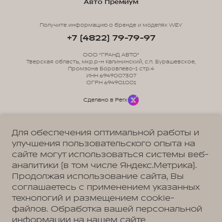
Авто Премиум
Получите информацию о бренде и моделях WEY
+7 (4822) 79-79-97
ООО "ГРАНД АВТО"
Тверская область, мкр.р-н Калининский, с.п. Бурашевское,
Промзона Боровлево-1 стр.4
ИНН 6949007307
ОГРН 694901001
Сделано в Perx
Для обеспечения оптимальной работы и
улучшения пользовательского опыта на
сайте могут использоваться системы веб-
Политика обработки персональных данных
Пользовательское соглашение
аналитики (в том числе Яндекс.Метрика).
Согласие на коммуникацию
Согласие на предоставление персональных данных третьим лицам
Продолжая использование сайта, Вы
Согласие на обработку ПД
соглашаетесь с применением указанных
технологий и размещением cookie-
файлов. Обработка вашей персональной
информации на нашем сайте
Адрес