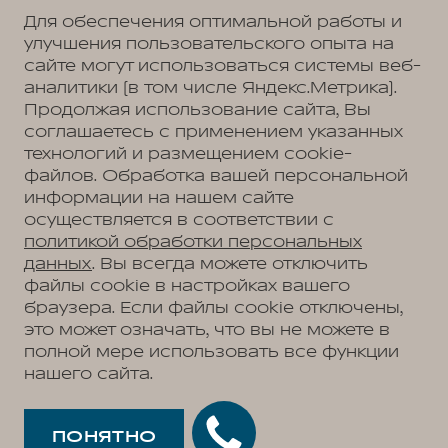
Для обеспечения оптимальной работы и
улучшения пользовательского опыта на
сайте могут использоваться системы веб-
Политика обработки персональных данных
Пользовательское соглашение
аналитики (в том числе Яндекс.Метрика).
Согласие на коммуникацию
Согласие на предоставление персональных данных третьим лицам
Продолжая использование сайта, Вы
Согласие на обработку ПД
соглашаетесь с применением указанных
технологий и размещением cookie-
файлов. Обработка вашей персональной
информации на нашем сайте
Адрес
осуществляется в соответствии с
Тверь, Бурашевское с/п, тпз Боровлево-1, стр. 4
Телефон
политикой обработки персональных
+7 (4822) 79-79-97
данных
. Вы всегда можете отключить
файлы cookie в настройках вашего
браузера. Если файлы cookie отключены,
это может означать, что вы не можете в
АВТОМОБИЛИ В НАЛИЧИИ
полной мере использовать все функции
МОДЕЛЬНЫЙ РЯД
нашего сайта.
WEY 05
ПОКУПАТЕЛЯМ
WEY 07
Модельный ряд
WEY 80 Премиум
ВЛАДЕЛЬЦАМ
WEY 05
WEY 80 Премиум Лаундж
Сервис
ПОНЯТНО
WEY 07
О ДИЛЕРЕ
Запись на сервис