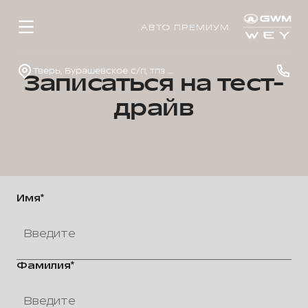
АВТО ПРЕМИУМ
Тверь, Бурашевское с/п, тпз Боровлево-1, стр. 4
Записаться на тест-
драйв
Имя*
Фамилия*