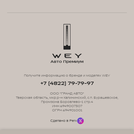
Авто Премиум
Получите информацию о бренде и моделях WEY
+7 (4822) 79-79-97
ООО "ГРАНД АВТО"
Тверская область, мкр.р-н Калининский, с.п. Бурашевское,
Промзона Боровлево-1 стр.4
ИНН 6949007307
ОГРН 694901001
Сделано в Perx