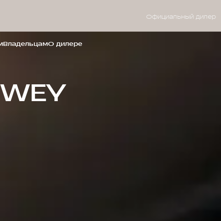
Официальный дилер
м
Владельцам
О дилере
 WEY