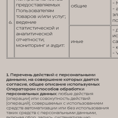
- 
предоставляемых
общие
- 
Пользователям
э
товаров и/или услуг;
по
6.
ведение
статистической и
- 
аналитической
и
отчетности;
иные
са
мониторинг и аудит:
- 
- 
1. Перечень действий с персональными
данными, на совершение которых дается
согласие, общее описание используемых
Оператором способов обработки
персональных данных:
любые действия
(операции) или совокупность действий
(операций), совершаемых с использованием
средств автоматизации или без использования
таких средств с персональными данными,
включая сбор, запись, систематизацию,