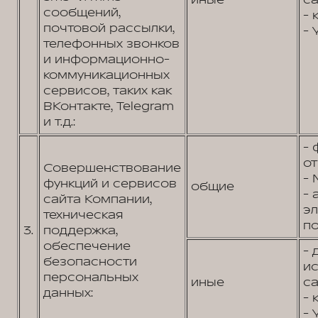
иные
са
сообщений,
- 
почтовой рассылки,
- 
телефонных звонков
и информационно-
коммуникационных
сервисов, таких как
ВКонтакте, Telegram
и т.д.:
- 
от
Совершенствование
- 
функций и сервисов
общие
- 
сайта Компании,
э
техническая
по
3.
поддержка,
обеспечение
- 
безопасности
и
персональных
иные
са
данных:
- 
- 