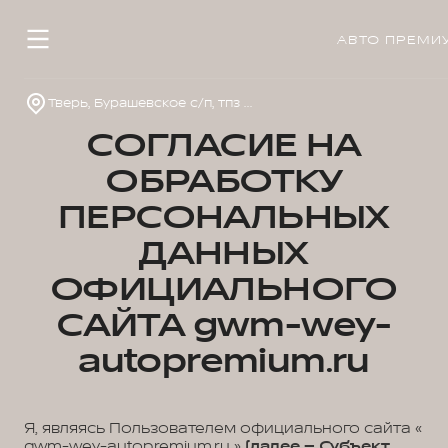
АВТО ПРЕМИ
Тверь, Бурашевское с/п, тпз Боровлево-1, стр. 4
СОГЛАСИЕ НА
ОБРАБОТКУ
ПЕРСОНАЛЬНЫХ
ДАННЫХ
ОФИЦИАЛЬНОГО
САЙТА gwm-wey-
autopremium.ru
Я, являясь Пользователем официального сайта «
gwm-wey-autopremium.ru »
(далее – Субъект