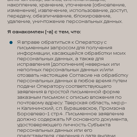
накопление, хранение, уточнение (обновление,
изменение), извлечение, использование, доступ,
передачу, обезличивание, блокирование,
удаление, уничтожение персональных данных.
Я ознакомлен (-а) с тем, что:
Я вправе обратиться к Оператору с
письменным запросом для получения
информации, касающейся обработки моих
персональных данных, а также для
исправления (дополнения) неверных или
неполных персональных данных и/или
отозвать настоящее Согласие на обработку
персональных данных в любое время путем
подачи Оператору соответствующего
заявления в простой письменной форме
заказным письмом с описью вложения по
почтовому адресу: Тверская область, мкр.р-
н Калининский, с.п. Бурашевское, Промзона
Боровлево-1 стр.4 . Письменное заявление
должно содержать № основного документа,
удостоверяющего личность Субъекта
персональных данных или его
представителя, сведения о дате выдачи