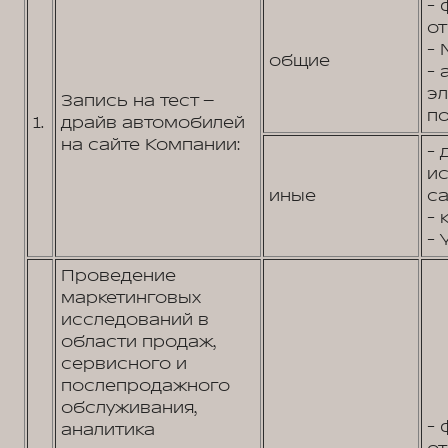
- 
от
- 
общие
- 
э
Запись на тест –
по
1.
драйв автомобилей
на сайте Компании:
- 
и
иные
са
- 
- 
Проведение
маркетинговых
исследований в
области продаж,
сервисного и
послепродажного
обслуживания,
- 
аналитика