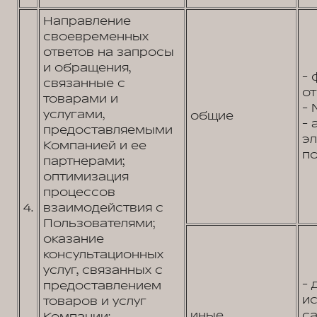
Направление
своевременных
ответов на запросы
и обращения,
- 
связанные с
от
товарами и
- 
услугами,
общие
- 
предоставляемыми
э
Компанией и ее
по
партнерами;
оптимизация
процессов
4.
взаимодействия с
Пользователями;
оказание
консультационных
услуг, связанных с
- 
предоставлением
и
товаров и услуг
иные
са