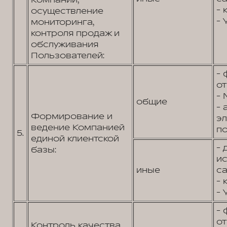
Компании;
- 
осуществление
- 
мониторинга,
контроля продаж и
обслуживания
Пользователей:
- 
от
- 
общие
- 
Формирование и
э
ведение Компанией
по
5.
единой клиентской
- 
базы:
и
иные
са
- 
- 
- 
от
Контроль качества