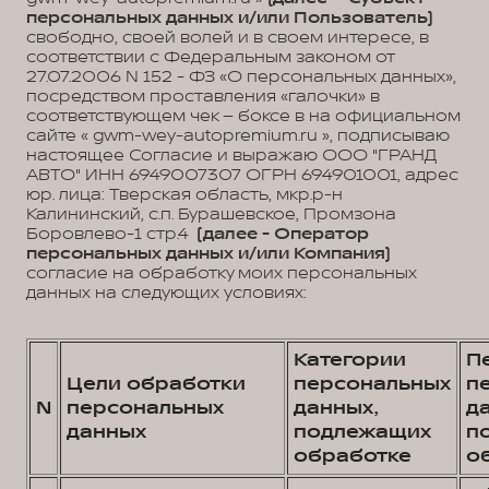
персональных данных и/или Пользователь)
свободно, своей волей и в своем интересе, в
соответствии с Федеральным законом от
27.07.2006 N 152 - ФЗ «О персональных данных»,
посредством проставления «галочки» в
соответствующем чек – боксе в на официальном
сайте « gwm-wey-autopremium.ru », подписываю
настоящее Согласие и выражаю ООО "ГРАНД
АВТО" ИНН 6949007307 ОГРН 694901001, адрес
юр. лица: Тверская область, мкр.р-н
Калининский, с.п. Бурашевское, Промзона
Боровлево-1 стр.4
(далее - Оператор
персональных данных и/или Компания)
согласие на обработку моих персональных
данных на следующих условиях:
Категории
П
Цели обработки
персональных
п
N
персональных
данных,
д
данных
подлежащих
п
обработке
о