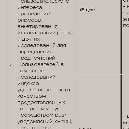
от
пользовательского
- 
интереса,
общие
- 
проведение
э
опросов,
по
анкетирования,
исследований рынка
и других
исследований для
определения
предпочтений
2.
Пользователей, в
том числе
исследований
индекса
удовлетворенности
качеством
предоставленных
товаров и услуг
посредством push –
- 
уведомлений, e-mail,
и
sms- и mms-