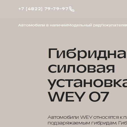
+7 (4822) 79-79-97
Автомобили в наличии
Модельный ряд
Покупателя
Гибридна
силовая
установк
WEY 07
Автомобили WEY относятся к 
подзаряжаемым гибридам. Гиб