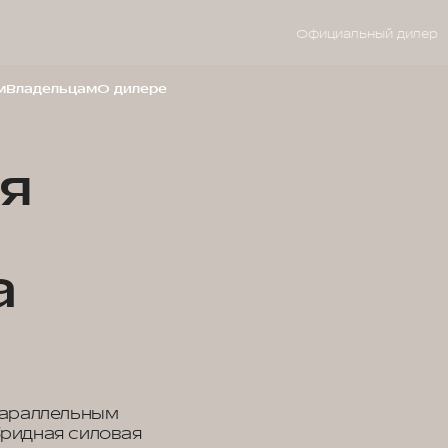
Официальный дилер
м
Владельцам
О дилере
я
а
параллельным
ридная силовая