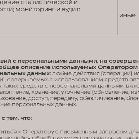
едение статистической и
сти; мониторинг и аудит:
иные
ствий с персональными данными, на соверше
, общее описание используемых Оператором
нальных данных:
любые действия (операции) и
й), совершаемых с использованием средств ав
 таких средств с персональными данными, вклю
акопление, хранение, уточнение (обновление, из
ьзование, доступ, передачу, обезличивание, бло
ение персональных данных.
с тем, что:
титься к Оператору с письменным запросом для
асающейся обработки моих персональных данных