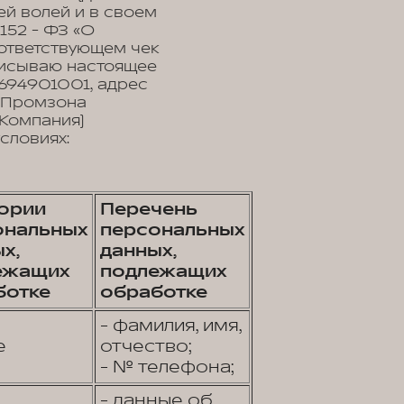
ей волей и в своем
152 - ФЗ «О
оответствующем чек
дписываю настоящее
94901001, адрес
, Промзона
 Компания)
словиях:
гории
Перечень
ональных
персональных
х,
данных,
ежащих
подлежащих
ботке
обработке
- фамилия, имя,
е
отчество;
- № телефона;
- данные об