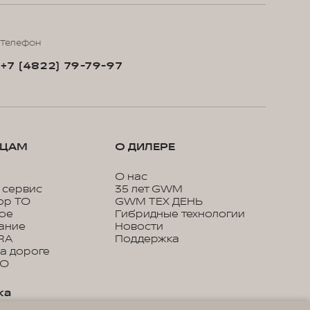
Телефон
+7 (4822) 79-79-97
ЬЦАМ
О ДИЛЕРЕ
О нас
 сервис
35 лет GWM
ор ТО
GWM ТЕХ ДЕНЬ
кое
Гибридные технологии
ание
Новости
RA
Поддержка
а дороге
ТО
ка