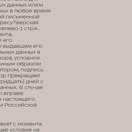
ых данных и/или
ных в любое время
ой письменной
ресу:Тверская
влево-1 стр.4 .
нта,
 его
 и выдавшем его
льных данных в
вора, условное
, иным образом
тором, подпись
тор прекращает
ридцать) дней с
анных. В случае
р вправе
е настоящего
м Российской
вует с момента
щее условие не