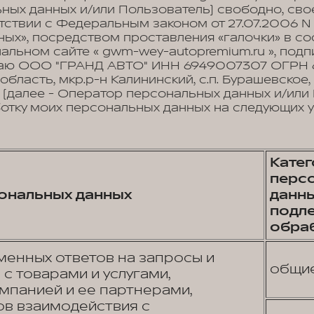
ных данных и/или Пользователь) свободно, сво
етствии с Федеральным законом от 27.07.2006 N 
ых», посредством проставления «галочки» в с
иальном сайте « gwm-wey-autopremium.ru », по
аю ООО "ГРАНД АВТО" ИНН 6949007307 ОГРН 6
 область, мкр.р-н Калининский, с.п. Бурашевское
 (далее - Оператор персональных данных и/или
отку моих персональных данных на следующих у
Кате
перс
ональных данных
данны
подл
обра
енных ответов на запросы и
общи
с товарами и услугами,
панией и ее партнерами,
в взаимодействия с