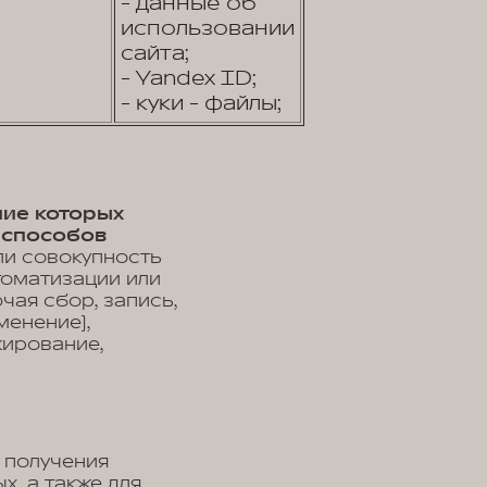
- данные об
использовании
сайта;
- Yandex ID;
- куки - файлы;
ние которых
 способов
ли совокупность
томатизации или
чая сбор, запись,
менение),
кирование,
 получения
, а также для