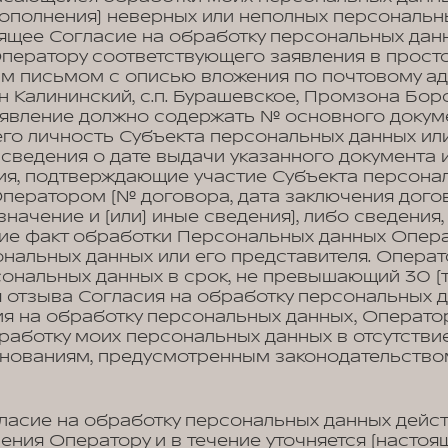
ополнения) неверных или неполных персональн
оящее Согласие на обработку персональных дан
Оператору соответствующего заявления в прост
м письмом с описью вложения по почтовому ад
н Калининский, с.п. Бурашевское, Промзона Боро
явление должно содержать № основного докуме
го личность Субъекта персональных данных или
 сведения о дате выдачи указанного документа
ия, подтверждающие участие Субъекта персона
ператором (№ договора, дата заключения дого
начение и (или) иные сведения), либо сведения
е факт обработки Персональных данных Опера
нальных данных или его представителя. Опера
ональных данных в срок, не превышающий 30 (т
 отзыва Согласия на обработку персональных д
ия на обработку персональных данных, Операто
работку моих персональных данных в отсутстви
снованиям, предусмотренным законодательство
ласие на обработку персональных данных дейст
ения Оператору и в течение уточняется (настоя