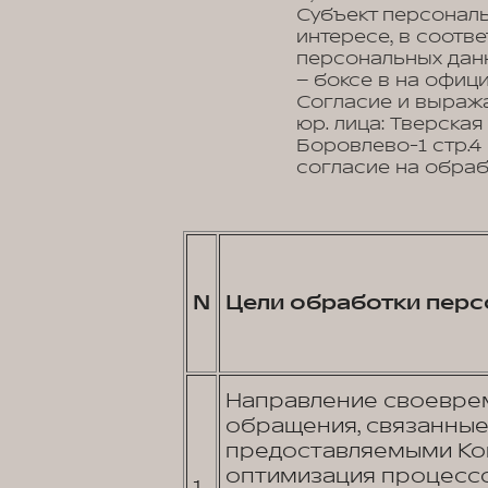
Субъект персональ
интересе, в соотв
персональных данн
– боксе в на офиц
Согласие и выраж
юр. лица: Тверская
Боровлево-1 стр.4
согласие на обраб
N
Цели обработки перс
Направление своеврем
обращения, связанные 
предоставляемыми Ком
оптимизация процессо