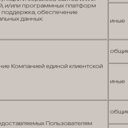
, и/или программных платформ
я поддержка, обеспечение
льных данных:
иные
общи
ие Компанией единой клиентской
иные
общи
едоставляемых Пользователям