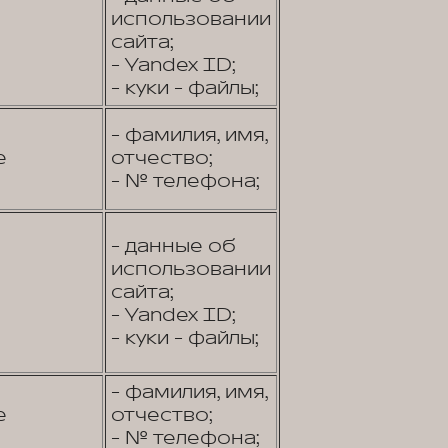
использовании
сайта;
- Yandex ID;
- куки - файлы;
- фамилия, имя,
е
отчество;
- № телефона;
- данные об
использовании
сайта;
- Yandex ID;
- куки - файлы;
- фамилия, имя,
е
отчество;
- № телефона;