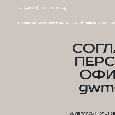
+7 (4822) 79-79-97
Автомобили в наличии
Модельный ряд
Покупателя
СОГЛ
ПЕР
ОФИ
gwm-
Я, являясь Пользо