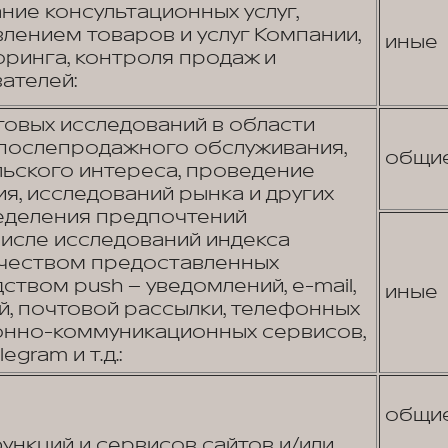
ние консультационных услуг,
лением товаров и услуг Компании,
иные
ринга, контроля продаж и
ателей:
овых исследований в области
 послепродажного обслуживания,
общи
льского интереса, проведение
я, исследований рынка и других
еделения предпочтений
числе исследований индекса
ачеством предоставленных
ством push – уведомлений, e-mail,
иные
, почтовой рассылки, телефонных
онно-коммуникационных сервисов,
egram и т.д.:
общи
нкций и сервисов сайтов и/или