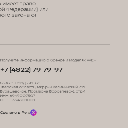
р имеет право
ой Федерации) или
ого закона от
Получите информацию о бренде и моделях WEY
+7 (4822) 79-79-97
ООО "ГРАНД АВТО"
Тверская область, мкр.р-н Калининский, с.п.
Бурашевское, Промзона Боровлево-1 стр.4
ИНН 6949007307
ОГРН 694901001
Сделано в Perx