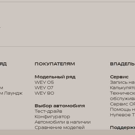
4
ЯД
ПОКУПАТЕЛЯМ
ВЛАДЕЛ
Модельный ряд
Сервис
WEY 05
Запись на
м
WEY 07
Калькулят
м Лаундж
WEY 80
Техничес
обслужив
Сервис O
Выбор автомобиля
Помощь н
Тест-драйв
Нулевое 
Конфигуратор
Автомобили в наличии
Сравнение моделей
Поддерж
Прайс-листы и каталоги
Гарантия