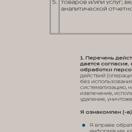
5.
товаров и/или услуг; в
аналитической отчетно
1. Перечень дей
дается согласие
обработки персо
действий (операци
без использования
систематизацию, н
извлечение, испол
удаление, уничтож
Я ознакомлен (-а) 
Я вправе обра
информации, к