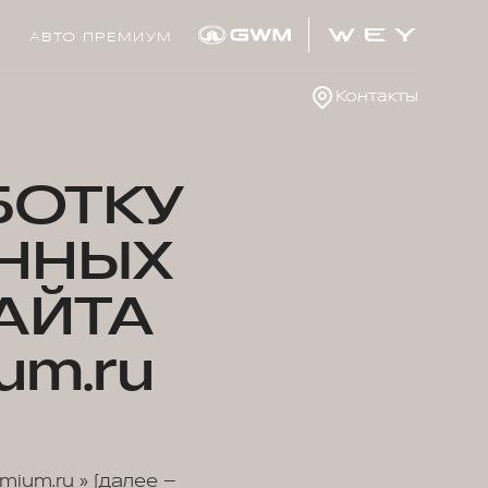
АВТО ПРЕМИУМ
Контакты
БОТКУ
ННЫХ
АЙТА
um.ru
ium.ru » (далее –