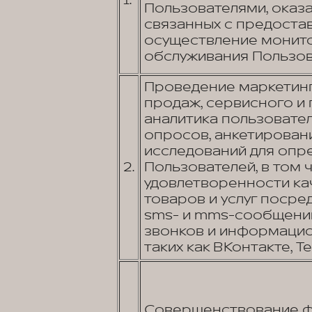
1.
Пользователями, оказа
связанных с предостав
осуществление монито
обслуживания Пользов
Проведение маркетинг
продаж, сервисного и
аналитика пользовате
опросов, анкетировани
исследований для опр
2.
Пользователей, в том 
удовлетворенности к
товаров и услуг посред
sms- и mms-сообщений
звонков и информаци
таких как ВКонтакте, Tel
Совершенствование фу