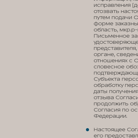
исправления (д
отозвать наст
путем подачи 
форме заказны
область, мкр.р-
Письменное за
удостоверяюще
представителя,
органе, сведен
отношениях с О
словесное обоз
подтверждающи
Субъекта персо
обработку перс
даты получения
отзыва Соглас
продолжить об
Согласия по о
Федерации.
Настоящее Сог
его предоставл