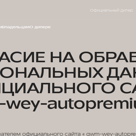
Официальный дилер
м
Владельцам
О дилере
АСИЕ НА ОБРА
СОНАЛЬНЫХ ДА
ЦИАЛЬНОГО С
wey-autopremi
вателем официального сайта « gwm-wey-autoprem