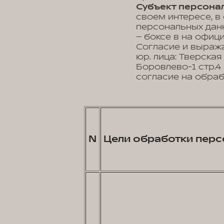
Субъект персонал
своем интересе, в
персональных данн
– боксе в на офиц
Согласие и выраж
юр. лица: Тверская
Боровлево-1 стр.4
согласие на обраб
N
Цели обработки перс