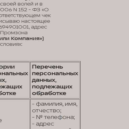
 своей волей и в
2006 N 152 - ФЗ «О
оответствующем чек
дписываю настоящее
94901001, адрес
, Промзона
или Компания»)
словиях:
гории
Перечень
ональных
персональных
х,
данных,
ежащих
подлежащих
ботке
обработке
- фамилия, имя,
отчество;
- № телефона;
е
- адрес