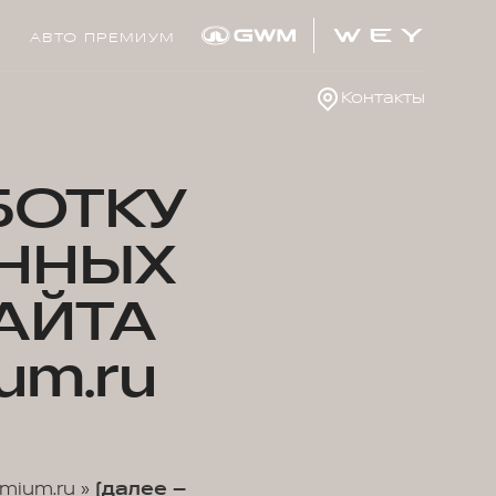
АВТО ПРЕМИУМ
Контакты
БОТКУ
ННЫХ
АЙТА
um.ru
mium.ru »
(далее –