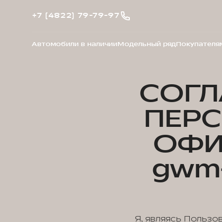
+7 (4822) 79-79-97
Автомобили в наличии
Модельный ряд
Покупателя
СОГЛ
ПЕР
ОФИ
gwm-
Я, являясь Пользо