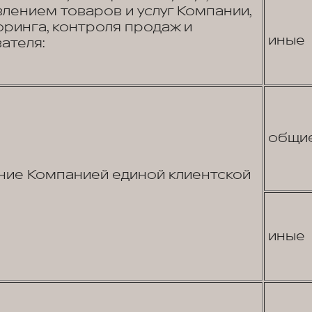
лением товаров и услуг Компании,
ринга, контроля продаж и
иные
ателя:
общи
ие Компанией единой клиентской
иные