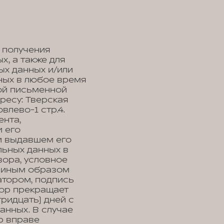
 получения
, а также для
ых данных и/или
ных в любое время
ой письменной
ресу: Тверская
влево-1 стр.4.
нта,
 его
 и выдавшем его
льных данных в
вора, условное
, иным образом
тором, подпись
тор прекращает
ридцать) дней с
анных. В случае
р вправе