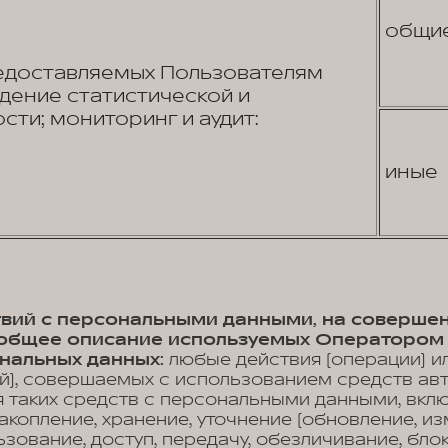
общи
едоставляемых Пользователям
едение статистической и
сти; мониторинг и аудит:
иные
ствий с персональными данными, на соверше
, общее описание используемых Оператором
нальных данных:
любые действия (операции) и
й), совершаемых с использованием средств ав
 таких средств с персональными данными, вклю
акопление, хранение, уточнение (обновление, из
ьзование, доступ, передачу, обезличивание, бло