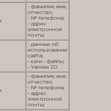
- фамилия, имя,
отчество;
- № телефона;
е
- адрес
электронной
почты;
- данные об
использовании
сайта;
- куки - файлы;
- Yandex ID.
- фамилия, имя,
отчество;
- № телефона;
е
- адрес
электронной
почты;