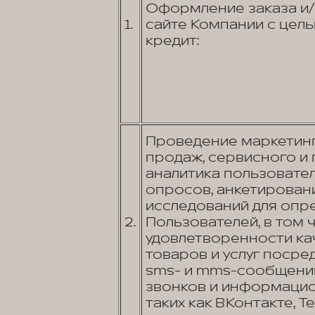
Оформление заказа и/
1.
сайте Компании с цел
кредит:
Проведение маркетинг
продаж, сервисного и
аналитика пользовате
опросов, анкетировани
исследований для опр
2.
Пользователей, в том 
удовлетворенности к
товаров и услуг посред
sms- и mms-сообщений
звонков и информаци
таких как ВКонтакте, Tel