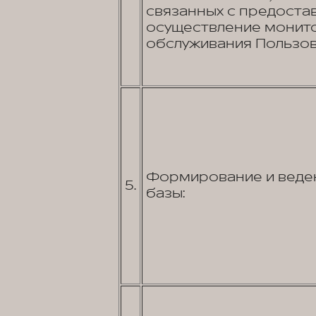
связанных с предостав
осуществление монито
обслуживания Пользов
Формирование и веден
5.
базы: