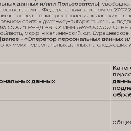
ьных данных и/или Пользователь)
, свободно,
 соответствии с Федеральным законом от 27.07.
ых», посредством проставления «галочки» в с
иальном сайте « gwm-wey-autopremium.ru », по
аю ООО "ГРАНД АВТО" ИНН 6949007307 ОГРН 6
 область, мкр.р-н Калининский, с.п. Бурашевское
(далее - «Оператор персональных данных и/
отку моих персональных данных на следующих у
Кате
перс
ональных данных
данны
подл
обра
общи