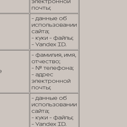
электронной
почты;
- данные об
использовании
сайта;
- куки - файлы;
- Yandex ID.
- фамилия, имя,
отчество;
- № телефона;
е
- адрес
электронной
почты;
- данные об
использовании
сайта;
- куки - файлы;
- Yandex ID.