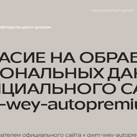
Официальный дилер
м
Владельцам
О дилере
АСИЕ НА ОБРА
СОНАЛЬНЫХ ДА
ЦИАЛЬНОГО С
wey-autopremi
вателем официального сайта « gwm-wey-autopre