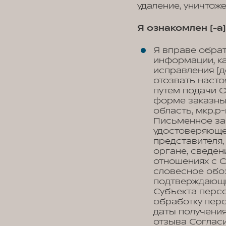
удаление, уничтож
Я ознакомлен (-а) 
Я вправе обра
информации, к
исправления (д
отозвать наст
путем подачи 
форме заказны
область, мкр.р
Письменное за
удостоверяюще
представителя,
органе, сведен
отношениях с О
словесное обоз
подтверждающи
Субъекта персо
обработку перс
даты получения
отзыва Соглас