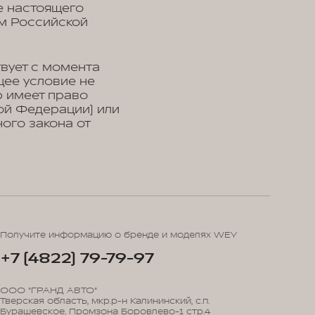
е настоящего
м Российской
вует с момента
щее условие не
р имеет право
ой Федерации) или
ого закона от
Получите информацию о бренде и моделях WEY
+7 (4822) 79-79-97
ООО "ГРАНД АВТО"
Тверская область, мкр.р-н Калининский, с.п.
Бурашевское, Промзона Боровлево-1 стр.4