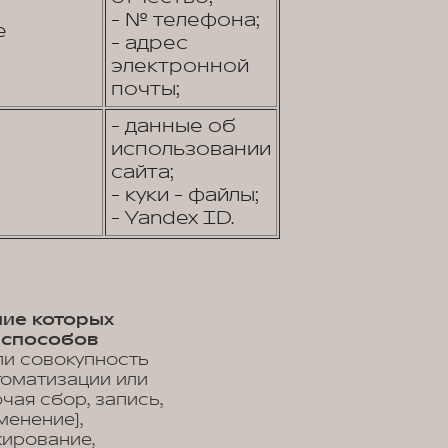
- № телефона;
е
- адрес
электронной
почты;
- данные об
использовании
сайта;
- куки - файлы;
- Yandex ID.
ние которых
 способов
ли совокупность
томатизации или
чая сбор, запись,
менение),
кирование,