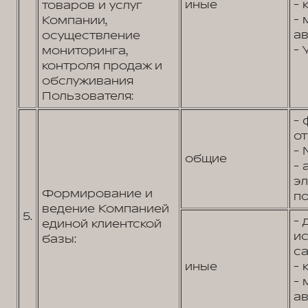
иные
- 
товаров и услуг
- 
Компании,
ав
осуществление
- 
мониторинга,
контроля продаж и
обслуживания
Пользователя:
- 
от
- 
общие
- 
э
Формирование и
по
ведение Компанией
5.
- 
единой клиентской
и
базы:
са
иные
- 
- 
ав