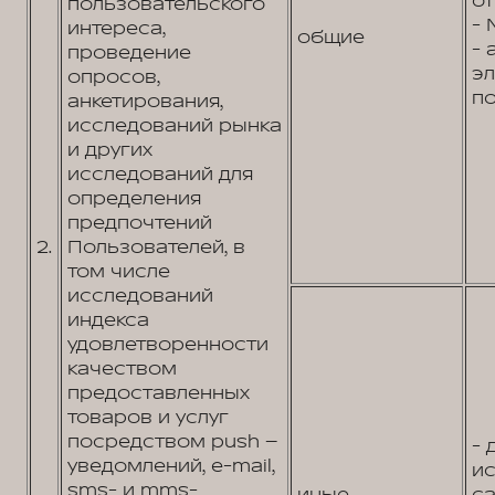
от
пользовательского
- 
интереса,
общие
- 
проведение
э
опросов,
по
анкетирования,
исследований рынка
и других
исследований для
определения
предпочтений
2.
Пользователей, в
том числе
исследований
индекса
удовлетворенности
качеством
предоставленных
товаров и услуг
посредством push –
- 
уведомлений, e-mail,
и
sms- и mms-