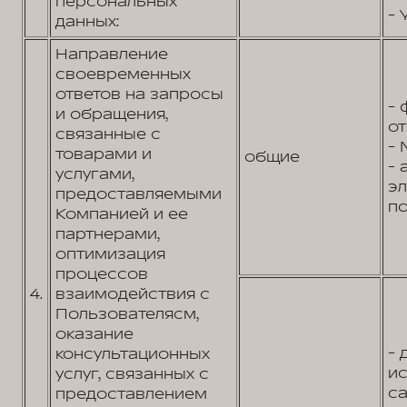
персональных
- 
данных:
Направление
своевременных
ответов на запросы
- 
и обращения,
от
связанные с
- 
товарами и
общие
- 
услугами,
э
предоставляемыми
по
Компанией и ее
партнерами,
оптимизация
процессов
4.
взаимодействия с
Пользователясм,
оказание
- 
консультационных
и
услуг, связанных с
са
предоставлением