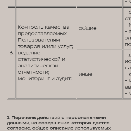
- 
- 
от
- 
Контроль качества
общие
- 
предоставляемых
э
Пользователям
по
товаров и/или услуг;
6.
ведение
- 
статистической и
и
аналитической
са
отчетности;
иные
- 
мониторинг и аудит:
- 
ав
- 
1. Перечень действий с персональными
данными, на совершение которых дается
согласие, общее описание используемых