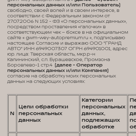
персональных данных и/или Пользователь)
свободно, своей волей и в своем интересе, в
соответствии с Федеральным законом от
27.07.2006 N 152 - ФЗ «О персональных данных»,
посредством проставления «галочки» в
соответствующем чек – боксе в на официальном
сайте « gwm-wey-autopremium.ru », подписываю
настоящее Согласие и выражаю ООО "ГРАНД
АВТО" ИНН 6949007307 ОГРН 694901001, адрес
юр. лица: Тверская область, мкр.р-н
Калининский, с.п. Бурашевское, Промзона
Боровлево-1 стр.4
(далее - Оператор
персональных данных и/или Компания)
согласие на обработку моих персональных
данных на следующих условиях:
Категории
П
Цели обработки
персональных
п
N
персональных
данных,
д
данных
подлежащих
п
обработке
о