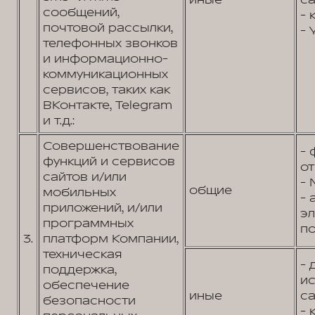
иные
са
сообщений,
- 
почтовой рассылки,
- 
телефонных звонков
и информационно-
коммуникационных
сервисов, таких как
ВКонтакте, Telegram
и т.д.:
Совершенствование
- 
функций и сервисов
от
сайтов и/или
- 
общие
мобильных
- 
приложений, и/или
э
программных
по
3.
платформ Компании,
техническая
- 
поддержка,
и
обеспечение
иные
са
безопасности
- 