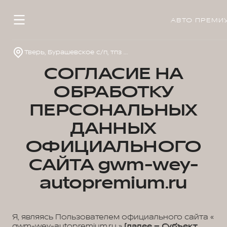
АВТО ПРЕМИ
Тверь, Бурашевское с/п, тпз Боровлево-1, стр. 4
СОГЛАСИЕ НА
ОБРАБОТКУ
ПЕРСОНАЛЬНЫХ
ДАННЫХ
ОФИЦИАЛЬНОГО
САЙТА gwm-wey-
autopremium.ru
Я, являясь Пользователем официального сайта «
gwm-wey-autopremium.ru »
(далее – Субъект