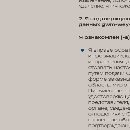
извлечение, испол
удаление, уничтож
2. Я подтверждаю
данных gwm-wey-a
Я ознакомлен (-а) 
Я вправе обра
информации, к
исправления (д
отозвать наст
путем подачи 
форме заказны
область, мкр.р
Письменное за
удостоверяюще
представителя,
органе, сведен
отношениях с О
словесное обоз
подтверждающи