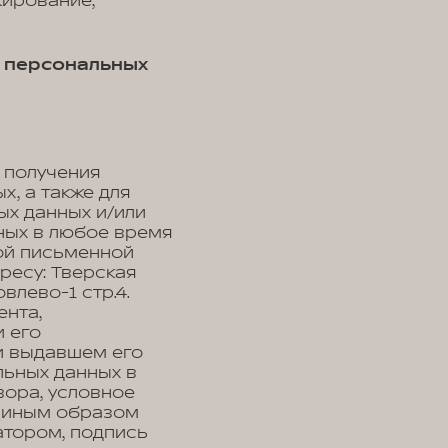
кирование,
и персональных
 получения
, а также для
ых данных и/или
ных в любое время
ой письменной
ресу: Тверская
влево-1 стр.4.
нта,
 его
 и выдавшем его
льных данных в
вора, условное
, иным образом
тором, подпись