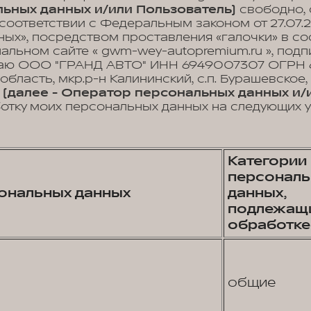
ьных данных и/или Пользователь)
свободно, 
 соответствии с Федеральным законом от 27.07.
ых», посредством проставления «галочки» в с
иальном сайте « gwm-wey-autopremium.ru », по
аю ООО "ГРАНД АВТО" ИНН 6949007307 ОГРН 6
 область, мкр.р-н Калининский, с.п. Бурашевское
4
(далее - Оператор персональных данных и/
отку моих персональных данных на следующих у
Категории
персональ
ональных данных
данных,
подлежащ
обработке
общие