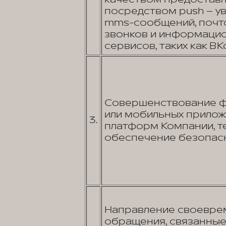
посредством push – уве
mms-сообщений, почто
звонков и информаци
сервисов, таких как ВКо
Совершенствование фу
или мобильных прилож
3.
платформ Компании, т
обеспечение безопасн
Направление своеврем
обращения, связанные 