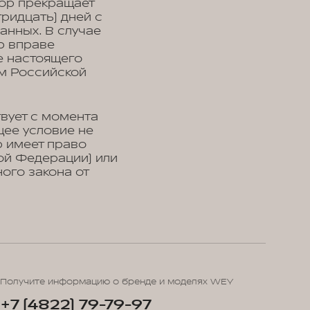
тор прекращает
ридцать) дней с
анных. В случае
р вправе
е настоящего
м Российской
вует с момента
щее условие не
р имеет право
ой Федерации) или
ого закона от
Получите информацию о бренде и моделях WEY
+7 (4822) 79-79-97