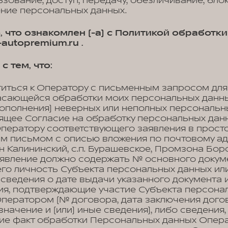
ьзование, доступ, передачу, обезличивание, бло
ение персональных данных.
, что ознакомлен (-а) с Политикой обработк
utopremium.ru .
с тем, что:
титься к Оператору с письменным запросом для
асающейся обработки моих персональных данных
ополнения) неверных или неполных персональн
оящее Согласие на обработку персональных дан
Оператору соответствующего заявления в прост
м письмом с описью вложения по почтовому ад
-н Калининский, с.п. Бурашевское, Промзона Боро
явление должно содержать № основного докуме
го личность Субъекта персональных данных или
 сведения о дате выдачи указанного документа
ия, подтверждающие участие Субъекта персона
ператором (№ договора, дата заключения дого
начение и (или) иные сведения), либо сведения
е факт обработки Персональных данных Опера