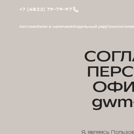
+7 (4822) 79-79-97
Автомобили в наличии
Модельный ряд
Покупателя
СОГЛ
ПЕР
ОФИ
gwm-
Я, являясь Пользо