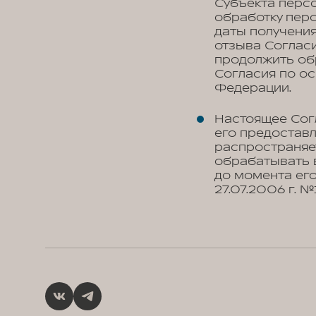
Субъекта персо
обработку перс
даты получения
отзыва Соглас
продолжить об
Согласия по о
Федерации.
Настоящее Сог
его предоставл
распространяе
обрабатывать 
до момента его
27.07.2006 г. 