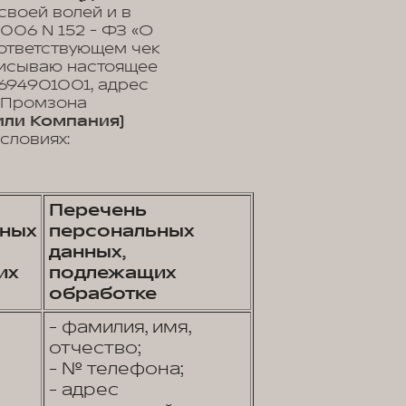
своей волей и в
2006 N 152 - ФЗ «О
оответствующем чек
дписываю настоящее
94901001, адрес
, Промзона
или Компания)
словиях:
Перечень
ных
персональных
данных,
их
подлежащих
обработке
- фамилия, имя,
отчество;
- № телефона;
- адрес