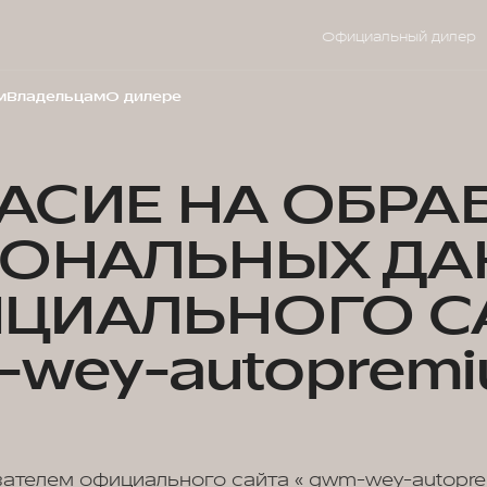
Официальный дилер
м
Владельцам
О дилере
АСИЕ НА ОБРА
СОНАЛЬНЫХ ДА
ЦИАЛЬНОГО С
wey-autopremi
вателем официального сайта « gwm-wey-autopre