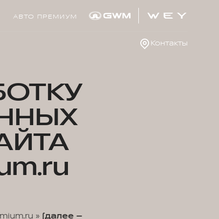
АВТО ПРЕМИУМ
Контакты
БОТКУ
ННЫХ
АЙТА
um.ru
mium.ru »
(далее –