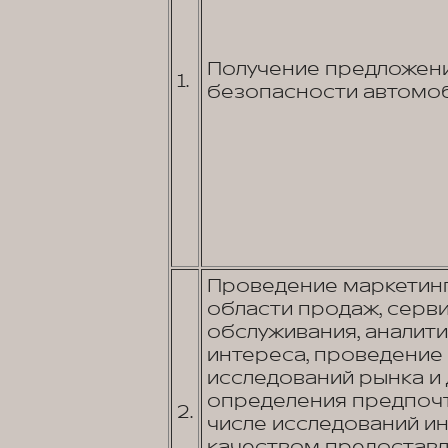
Получение предложени
1.
безопасности автомоб
Проведение маркетинг
области продаж, серв
обслуживания, аналит
интереса, проведение 
исследований рынка и 
определения предпочт
2.
числе исследований и
качеством предоставл