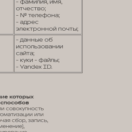
- фамилия, имя,
отчество;
- № телефона;
- адрес
электронной почты;
- данные об
использовании
сайта;
- куки - файлы;
- Yandex ID.
ние которых
 способов
ли совокупность
томатизации или
чая сбор, запись,
менение),