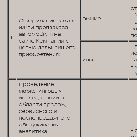
- 
от
- 
общие
Оформление заказа
- 
и/или предзаказа
э
автомобиля на
по
1.
сайте Компании с
- 
целью дальнейшего
и
приобретения:
иные
са
- 
- 
Проведение
маркетинговых
исследований в
области продаж,
сервисного и
послепродажного
обслуживания,
- 
аналитика