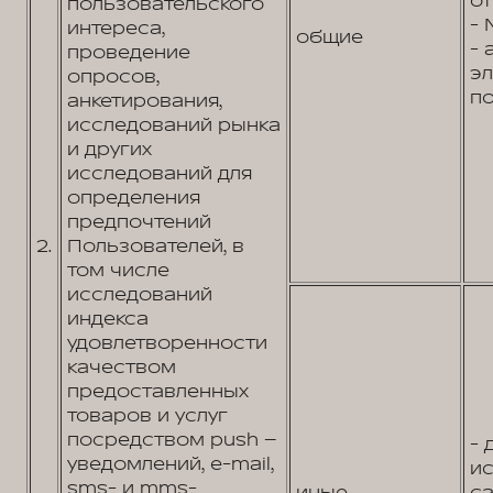
от
пользовательского
- 
интереса,
общие
- 
проведение
э
опросов,
по
анкетирования,
исследований рынка
и других
исследований для
определения
предпочтений
2.
Пользователей, в
том числе
исследований
индекса
удовлетворенности
качеством
предоставленных
товаров и услуг
посредством push –
- 
уведомлений, e-mail,
и
sms- и mms-