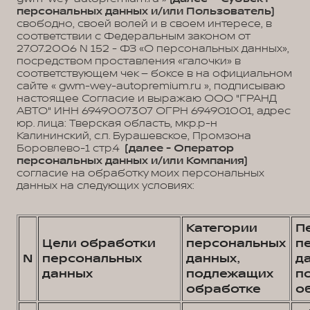
персональных данных и/или Пользователь)
свободно, своей волей и в своем интересе, в
соответствии с Федеральным законом от
27.07.2006 N 152 - ФЗ «О персональных данных»,
посредством проставления «галочки» в
соответствующем чек – боксе в на официальном
сайте « gwm-wey-autopremium.ru », подписываю
настоящее Согласие и выражаю ООО "ГРАНД
АВТО" ИНН 6949007307 ОГРН 694901001, адрес
юр. лица: Тверская область, мкр.р-н
Калининский, с.п. Бурашевское, Промзона
Боровлево-1 стр.4
(далее - Оператор
персональных данных и/или Компания)
согласие на обработку моих персональных
данных на следующих условиях:
Категории
П
Цели обработки
персональных
п
N
персональных
данных,
д
данных
подлежащих
п
обработке
о