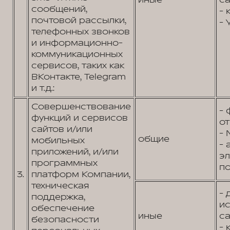
иные
са
сообщений,
- 
почтовой рассылки,
- 
телефонных звонков
и информационно-
коммуникационных
сервисов, таких как
ВКонтакте, Telegram
и т.д.:
Совершенствование
- 
функций и сервисов
от
сайтов и/или
- 
общие
мобильных
- 
приложений, и/или
э
программных
по
3.
платформ Компании,
техническая
- 
поддержка,
и
обеспечение
иные
са
безопасности
- 