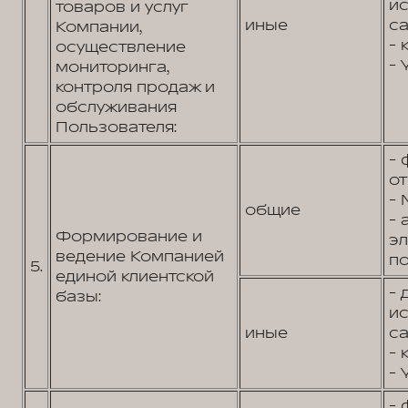
и
товаров и услуг
иные
са
Компании,
- 
осуществление
- 
мониторинга,
контроля продаж и
обслуживания
Пользователя:
- 
от
- 
общие
- 
Формирование и
э
ведение Компанией
по
5.
единой клиентской
- 
базы:
и
иные
са
- 
- 
- 