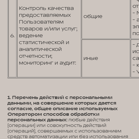
от
Контроль качества
- 
предоставляемых
общие
- 
Пользователям
э
товаров и/или услуг;
по
6.
ведение
статистической и
- 
аналитической
и
отчетности;
иные
са
мониторинг и аудит:
- 
- 
1. Перечень действий с персональными
данными, на совершение которых дается
согласие, общее описание используемых
Оператором способов обработки
персональных данных:
любые действия
(операции) или совокупность действий
(операций), совершаемых с использованием
средств автоматизации или без использования