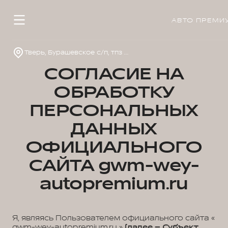
АВТО ПРЕМИ
Тверь, Бурашевское с/п, тпз Боровлево-1, стр. 4
СОГЛАСИЕ НА
ОБРАБОТКУ
ПЕРСОНАЛЬНЫХ
ДАННЫХ
ОФИЦИАЛЬНОГО
САЙТА gwm-wey-
autopremium.ru
Я, являясь Пользователем официального сайта «
gwm-wey-autopremium.ru »
(далее – Субъект