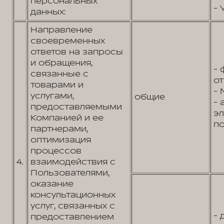
персональных
- 
данных:
Направление
своевременных
ответов на запросы
и обращения,
- 
связанные с
от
товарами и
- 
услугами,
общие
- 
предоставляемыми
э
Компанией и ее
по
партнерами,
оптимизация
процессов
4.
взаимодействия с
Пользователями,
оказание
консультационных
услуг, связанных с
- 
предоставлением