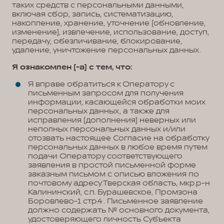
таких средств с персональными данными,
включая сбор, запись, систематизацию,
накопление, хранение, уточнение (обновление,
изменение), извлечение, использование, доступ,
передачу, обезличивание, блокирование,
удаление, уничтожение персональных данных.
Я ознакомлен (-а) с тем, что:
Я вправе обратиться к Оператору с
письменным запросом для получения
информации, касающейся обработки моих
персональных данных, а также для
исправления (дополнения) неверных или
неполных персональных данных и/или
отозвать настоящее Согласие на обработку
персональных данных в любое время путем
подачи Оператору соответствующего
заявления в простой письменной форме
заказным письмом с описью вложения по
почтовому адресу:Тверская область, мкр.р-н
Калининский, с.п. Бурашевское, Промзона
Боровлево-1 стр.4 . Письменное заявление
должно содержать № основного документа,
удостоверяющего личность Субъекта