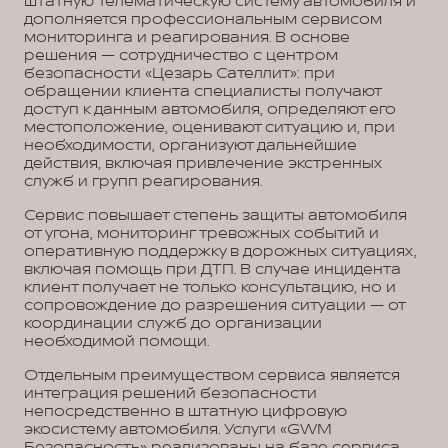
штатную телематическую систему автомобиля и
дополняется профессиональным сервисом
мониторинга и реагирования. В основе
решения — сотрудничество с центром
безопасности «Цезарь Сателлит»: при
обращении клиента специалисты получают
доступ к данным автомобиля, определяют его
местоположение, оценивают ситуацию и, при
необходимости, организуют дальнейшие
действия, включая привлечение экстренных
служб и групп реагирования.
Сервис повышает степень защиты автомобиля
от угона, мониторинг тревожных событий и
оперативную поддержку в дорожных ситуациях,
включая помощь при ДТП. В случае инцидента
клиент получает не только консультацию, но и
сопровождение до разрешения ситуации — от
координации служб до организации
необходимой помощи.
Отдельным преимуществом сервиса является
интеграция решений безопасности
непосредственно в штатную цифровую
экосистему автомобиля. Услуги «GWM
Безопасность» реализованы на базе сервиса