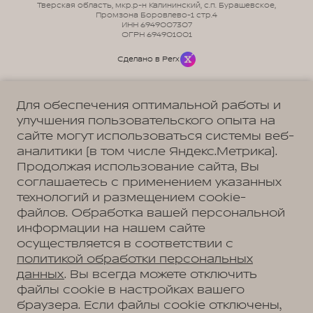
Тверская область, мкр.р-н Калининский, с.п. Бурашевское,
Промзона Боровлево-1 стр.4
ИНН 6949007307
ОГРН 694901001
Сделано в Perx
Для обеспечения оптимальной работы и
улучшения пользовательского опыта на
сайте могут использоваться системы веб-
Политика обработки персональных данных
Пользовательское соглашение
аналитики (в том числе Яндекс.Метрика).
Согласие на коммуникацию
Согласие на предоставление персональных данных третьим лицам
Продолжая использование сайта, Вы
Согласие на обработку ПД
соглашаетесь с применением указанных
технологий и размещением cookie-
файлов. Обработка вашей персональной
информации на нашем сайте
Адрес
осуществляется в соответствии с
Тверь, Бурашевское с/п, тпз Боровлево-1, стр. 4
Телефон
политикой обработки персональных
+7 (4822) 79-79-97
данных
. Вы всегда можете отключить
файлы cookie в настройках вашего
браузера. Если файлы cookie отключены,