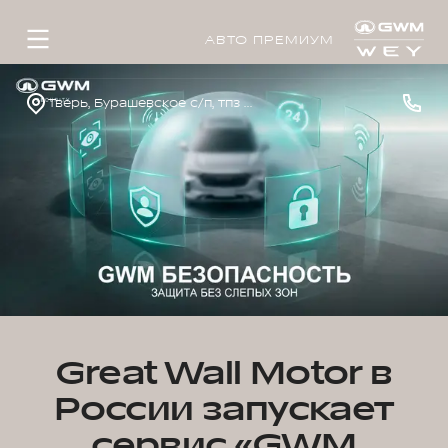
АВТО ПРЕМИУМ
Тверь, Бурашевское с/п, тпз Боровлево-1, стр. 4
Great Wall Motor в
России запускает
сервис «GWM