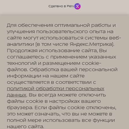
Сделано в Perx
Для обеспечения оптимальной работы и
улучшения пользовательского опыта на
сайте могут использоваться системы веб-
Политика обработки персональных данных
Пользовательское соглашение
аналитики (в том числе Яндекс.Метрика).
Согласие на коммуникацию
Согласие на предоставление персональных данных третьим лицам
Продолжая использование сайта, Вы
Согласие на обработку ПД
соглашаетесь с применением указанных
технологий и размещением cookie-
файлов. Обработка вашей персональной
информации на нашем сайте
Адрес
осуществляется в соответствии с
Тверь, Бурашевское с/п, тпз Боровлево-1, стр. 4
Телефон
политикой обработки персональных
+7 (4822) 79-79-97
данных
. Вы всегда можете отключить
файлы cookie в настройках вашего
браузера. Если файлы cookie отключены,
это может означать, что вы не можете в
АВТОМОБИЛИ В НАЛИЧИИ
полной мере использовать все функции
МОДЕЛЬНЫЙ РЯД
нашего сайта.
WEY 05