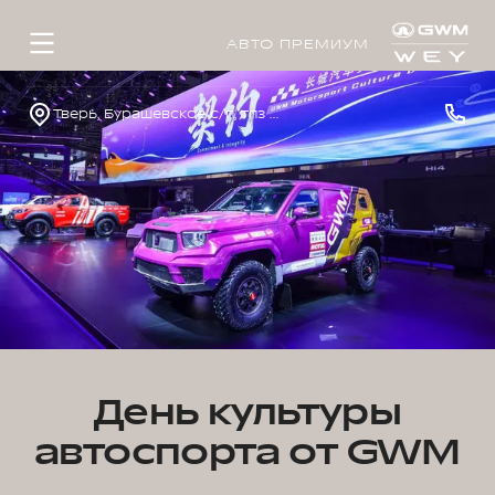
АВТО ПРЕМИУМ
Тверь, Бурашевское с/п, тпз Боровлево-1, стр. 4
День культуры
автоспорта от GWM