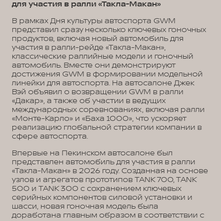
для участия в ралли «Такла-Макан»
В рамках Дня культуры автоспорта GWM
представил сразу несколько ключевых гоночных
продуктов, включая новый автомобиль для
участия в ралли-рейде «Такла-Макан»,
классические раллийные модели и гоночный
автомобиль. Вместе они демонстрируют
достижения GWM в формировании модельной
линейки для автоспорта. На автосалоне Джек
Вэй объявил о возвращении GWM в ралли
«Дакар», а также об участии в ведущих
международных соревнованиях, включая ралли
«Монте-Карло» и «Баха 1000», что ускоряет
реализацию глобальной стратегии компании в
сфере автоспорта.
Впервые на Пекинском автосалоне был
представлен автомобиль для участия в ралли
«Такла-Макан» в 2026 году. Созданная на основе
узлов и агрегатов прототипов TANK 700, TANK
500 и TANK 300 с сохранением ключевых
серийных компонентов силовой установки и
шасси, новая гоночная модель была
доработана главным образом в соответствии с