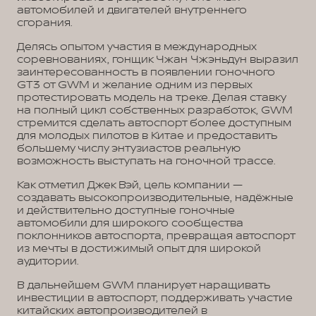
автомобилей и двигателей внутреннего
сгорания.
Делясь опытом участия в международных
соревнованиях, гонщик Чжан Чжэньдун выразил
заинтересованность в появлении гоночного
GT3 от GWM и желание одним из первых
протестировать модель на треке. Делая ставку
на полный цикл собственных разработок, GWM
стремится сделать автоспорт более доступным
для молодых пилотов в Китае и предоставить
большему числу энтузиастов реальную
возможность выступать на гоночной трассе.
Как отметил Джек Вэй, цель компании —
создавать высокопроизводительные, надёжные
и действительно доступные гоночные
автомобили для широкого сообщества
поклонников автоспорта, превращая автоспорт
из мечты в достижимый опыт для широкой
аудитории.
В дальнейшем GWM планирует наращивать
инвестиции в автоспорт, поддерживать участие
китайских автопроизводителей в