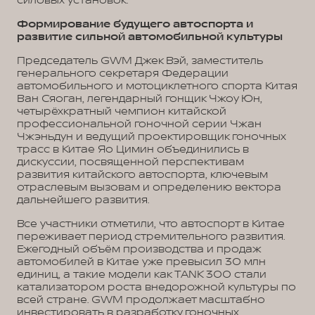
силовых установок.
Формирование будущего автоспорта и
развитие сильной автомобильной культуры
Председатель GWM Джек Вэй, заместитель
генерального секретаря Федерации
автомобильного и мотоциклетного спорта Китая
Ван Сяоган, легендарный гонщик Чжоу Юн,
четырёхкратный чемпион китайской
профессиональной гоночной серии Чжан
Чжэньдун и ведущий проектировщик гоночных
трасс в Китае Яо Цимин объединились в
дискуссии, посвященной перспективам
развития китайского автоспорта, ключевым
отраслевым вызовам и определению вектора
дальнейшего развития.
Все участники отметили, что автоспорт в Китае
переживает период стремительного развития.
Ежегодный объём производства и продаж
автомобилей в Китае уже превысил 30 млн
единиц, а такие модели как TANK 300 стали
катализатором роста внедорожной культуры по
всей стране. GWM продолжает масштабно
инвестировать в разработку гоночных