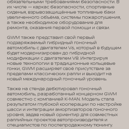
обязательными требованиями безопасности. В
их числе — каркас безопасности, спортивные
сиденья, взрывозащищённые топливные баки
увеличенного объёма, системы пожаротушения,
а также необходимое оборудование для
ремонта, оказания первой помощи и связи.
GWM также представил свой первый
подзаряжаемый гибридный гоночный
автомобиль с двигателем V6, который в будущем
будет модернизирован до гибридной
модификации с двигателем V8. Интегрируя
новые технологии в традиционные кольцевые
гонки, GWM расширяет своё присутствие за
пределами классических ралли и выходит на
новый международный гоночный уровень.
Также на стенде дебютировал гоночный
автомобиль, разработанный концерном GWM
совместно с компанией K-MAN. Модель стала
результатом глубокой кооперации по настройке
шасси и интеграции амортизаторов гоночного
уровня, задав новый ориентир для совместных
раллийных проектов автопроизводителя и
специалистов по послепродажному тюнингу.