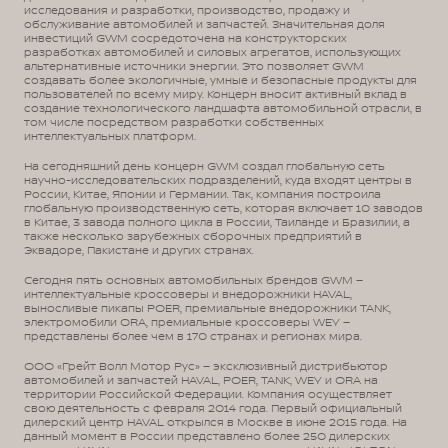
исследования и разработки, производство, продажу и
обслуживание автомобилей и запчастей. Значительная доля
инвестиций GWM сосредоточена на конструкторских
разработках автомобилей и силовых агрегатов, использующих
альтернативные источники энергии. Это позволяет GWM
создавать более экологичные, умные и безопасные продукты для
пользователей по всему миру. Концерн вносит активный вклад в
создание технологического ландшафта автомобильной отрасли, в
том числе посредством разработки собственных
интеллектуальных платформ.
На сегодняшний день концерн GWM создал глобальную сеть
научно-исследовательских подразделений, куда входят центры в
России, Китае, Японии и Германии. Так, компания построила
глобальную производственную сеть, которая включает 10 заводов
в Китае, 3 завода полного цикла в России, Таиланде и Бразилии, а
также несколько зарубежных сборочных предприятий в
Эквадоре, Пакистане и других странах.
Сегодня пять основных автомобильных брендов GWM –
интеллектуальные кроссоверы и внедорожники HAVAL,
выносливые пикапы POER, премиальные внедорожники TANK,
электромобили ORA, премиальные кроссоверы WEY –
представлены более чем в 170 странах и регионах мира.
ООО «Грейт Волл Мотор Рус» – эксклюзивный дистрибьютор
автомобилей и запчастей HAVAL, POER, TANK, WEY и ORA на
территории Российской Федерации. Компания осуществляет
свою деятельность с февраля 2014 года. Первый официальный
дилерский центр HAVAL открылся в Москве в июне 2015 года. На
данный момент в России представлено более 250 дилерских