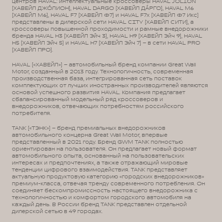
центров HAVAL: интеллектуальные кроссоверы HAVAL JOLION
(ХАВЕЙЛ ДЖО́ЛИОН), HAVAL DARGO (ХАВЕЙЛ ДА́РГО), HAVAL М6
(ХАВЕЙЛ M6), HAVAL F7 (ХАВЕЙЛ Ф7) и HAVAL F7x (ХАВЕЙЛ Ф7 Икс)
представлены в дилерской сети HAVAL CITY (ХАВЕЙЛ СИТИ), а
кроссоверы повышенной проходимости и рамные внедорожники
бренда HAVAL H3 (ХАВЕЙЛ Эйч 3), HAVAL H9 (ХАВЕЙЛ Эйч 9), HAVAL
H5 (ХАВЕЙЛ Эйч 5) и HAVAL H7 (ХАВЕЙЛ Эйч 7) – в сети HAVAL PRO
(ХАВЕЙЛ ПРО).
HAVAL («ХАВЕЙЛ») – автомобильный бренд компании Great Wall
Motor, созданный в 2013 году. Технологичность, современная
производственная база, интегрированная сеть поставок
комплектующих от лучших иностранных производителей являются
основой успешного развития HAVAL. Компания предлагает
сбалансированный модельный ряд кроссоверов и
внедорожников, отвечающих потребностям российского
потребителя.
TANK («ТЭНК») – бренд премиальных внедорожников
автомобильного концерна Great Wall Motor, впервые
представленный в 2021 году. Бренд GWM TANK полностью
ориентирован на пользователя. Он предлагает новый формат
автомобильного опыта, основанный на пользовательских
интересах и предпочтениях, а также отражающий мировые
тенденции цифрового взаимодействия. TANK представляет
актуальную продуктовую категорию «городских внедорожников»
премиум-класса, отвечая тренду современного потребления. Он
соединяет бескомпромиссность настоящего внедорожника с
технологичностью и комфортом городского автомобиля на
каждый день. В России бренд TANK представлен отдельной
дилерской сетью в 49 городах.