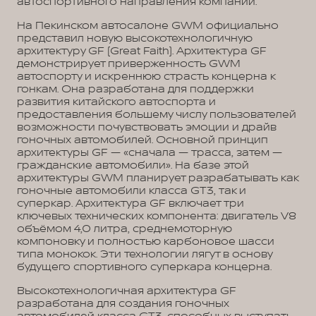
автоспортивного направления компании.
На Пекинском автосалоне GWM официально
представил новую высокотехнологичную
архитектуру GF (Great Faith). Архитектура GF
демонстрирует приверженность GWM
автоспорту и искреннюю страсть концерна к
гонкам. Она разработана для поддержки
развития китайского автоспорта и
предоставления большему числу пользователей
возможности почувствовать эмоции и драйв
гоночных автомобилей. Основной принцип
архитектуры GF — «сначала — трасса, затем —
гражданские автомобили». На базе этой
архитектуры GWM планирует разрабатывать как
гоночные автомобили класса GT3, так и
суперкар. Архитектура GF включает три
ключевых технических компонента: двигатель V8
объёмом 4,0 литра, среднемоторную
компоновку и полностью карбоновое шасси
типа монокок. Эти технологии лягут в основу
будущего спортивного суперкара концерна.
Высокотехнологичная архитектура GF
разработана для создания гоночных