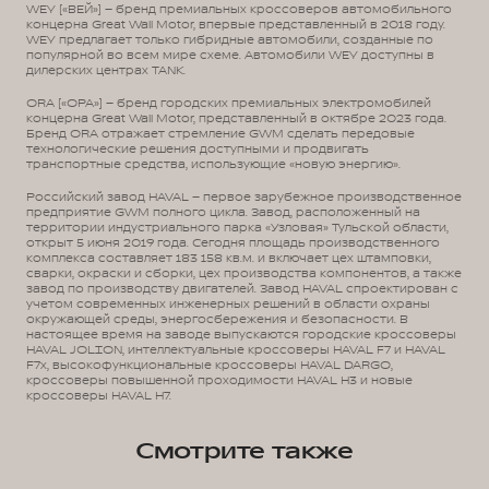
WEY («ВЕЙ») – бренд премиальных кроссоверов автомобильного
концерна Great Wall Motor, впервые представленный в 2018 году.
WEY предлагает только гибридные автомобили, созданные по
популярной во всем мире схеме. Автомобили WEY доступны в
дилерских центрах TANK.
ORA («ОРА») – бренд городских премиальных электромобилей
концерна Great Wall Motor, представленный в октябре 2023 года.
Бренд ORA отражает стремление GWM сделать передовые
технологические решения доступными и продвигать
транспортные средства, использующие «новую энергию».
Российский завод HAVAL – первое зарубежное производственное
предприятие GWM полного цикла. Завод, расположенный на
территории индустриального парка «Узловая» Тульской области,
открыт 5 июня 2019 года. Сегодня площадь производственного
комплекса составляет 183 158 кв.м. и включает цех штамповки,
сварки, окраски и сборки, цех производства компонентов, а также
завод по производству двигателей. Завод HAVAL спроектирован с
учетом современных инженерных решений в области охраны
окружающей среды, энергосбережения и безопасности. В
настоящее время на заводе выпускаются городские кроссоверы
HAVAL JOLION, интеллектуальные кроссоверы HAVAL F7 и HAVAL
F7x, высокофункциональные кроссоверы HAVAL DARGO,
кроссоверы повышенной проходимости HAVAL H3 и новые
кроссоверы HAVAL H7.
Смотрите также