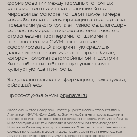
формировании международных гоночных
регламентов и усиливать влияние Китая в
мировом автоспорте. Концерн также намерен
способствовать популяризации автоспорта за
пределами узкого круга энтузиастов. Благодаря
совместному развитию экосистемы вместе с
отраслевыми партнёрами, гонщиками и
пользователями GWM рассчитывает
сформировать благоприятную среду для
дальнейшего развития автоспорта в Китае,
которая поможет автомобильной индустрии
Китая обрести собственную уникальную
культурную идентичность.
За дополнительной информацией, пожалуйста,
обращайтесь:
Пресс-служба GWM
pr@haval.ru
Great Wall Motor Company Limited («Грейт Волл Мотор Компани
Лимитед») (GWM, «Джи Дабл ю Эм») – глобальный производитель
внедорожников, кроссоверов и пикапов, специализирующийся на
интеллектуальных технологиях и экологичном производстве.
Компания была зарегистрирована на Гонконгской и Шанхайской
фондовых биржах в 2003 и 2011 годах соответственно. Сфера
деятельности концерна GWM включает проектирование,