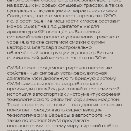
автомобилей класса GT3, способных выступать
на ведущих мировых кольцевых трассах, а также
суперкара с выдающимися характеристиками.
Ожидается, что его мощность превысит 1200
л.с., а соотношение мощности к массе составит
менее 0,68 кг на 1 л.с. Двигатель V8 для
архитектуры GF оснащён собственной
системой электронного управления трекового
уровня, а также системой смазки с сухим
картером. Благодаря экстремально
облегчённой конструкции удалось добиться
снижения общей массы агрегата на 30 кг.
GWM также продемонстрировал несколько
собственных силовых установок, включая
двигатель V8 и дизельную гибридную систему.
GWM самостоятельно разрабатывает и
производит линейку двигателей и трансмиссий,
используя автоспорт как инструмент ускорения
технологического развития серийных моделей.
Такая стратегия «с гонки — на дороги» не только
помогает преодолевать существующие
технологические барьеры в автоспорте, но
также позволяет GWM предлагать
пользователям по всему миру широкий выбор