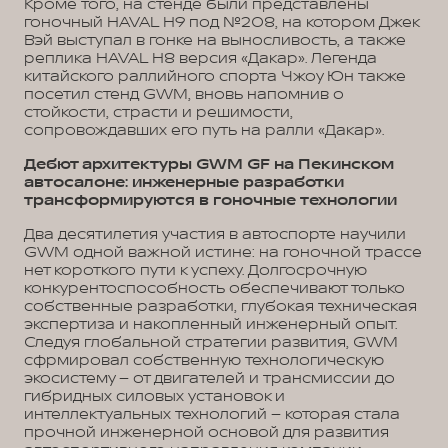
Кроме того, на стенде были представлены
гоночный HAVAL H9 под №208, на котором Джек
Вэй выступал в гонке на выносливость, а также
реплика HAVAL H8 версия «Дакар». Легенда
китайского раллийного спорта Чжоу Юн также
посетил стенд GWM, вновь напомнив о
стойкости, страсти и решимости,
сопровождавших его путь на ралли «Дакар».
Дебют архитектуры GWM GF на Пекинском
автосалоне: инженерные разработки
трансформируются в гоночные технологии
Два десятилетия участия в автоспорте научили
GWM одной важной истине: на гоночной трассе
нет короткого пути к успеху. Долгосрочную
конкурентоспособность обеспечивают только
собственные разработки, глубокая техническая
экспертиза и накопленный инженерный опыт.
Следуя глобальной стратегии развития, GWM
сфрмировал собственную технологическую
экосистему – от двигателей и трансмиссии до
гибридных силовых установок и
интеллектуальных технологий – которая стала
прочной инженерной основой для развития