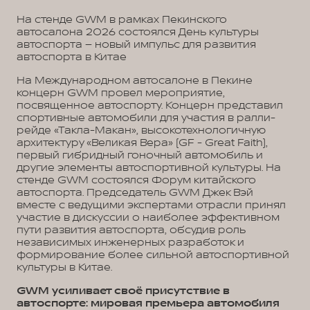
На стенде GWM в рамках Пекинского
автосалона 2026 состоялся День культуры
автоспорта – новый импульс для развития
автоспорта в Китае
На Международном автосалоне в Пекине
концерн GWM провел мероприятие,
посвященное автоспорту. Концерн представил
спортивные автомобили для участия в ралли-
рейде «Такла-Макан», высокотехнологичную
архитектуру «Великая Вера» (GF - Great Faith),
первый гибридный гоночный автомобиль и
другие элементы автоспортивной культуры. На
стенде GWM состоялся Форум китайского
автоспорта. Председатель GWM Джек Вэй
вместе с ведущими экспертами отрасли принял
участие в дискуссии о наиболее эффективном
пути развития автоспорта, обсудив роль
независимых инженерных разработок и
формирование более сильной автоспортивной
культуры в Китае.
GWM усиливает своё присутствие в
автоспорте: мировая премьера автомобиля