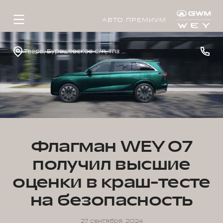
АВТО ПРЕМИУМ
Тверь, Бурашевское с/п, тпз Боровлево-1, стр. 4
Флагман WEY 07
получил высшие
оценки в краш-тесте
на безопасность
27 сентября, 2024