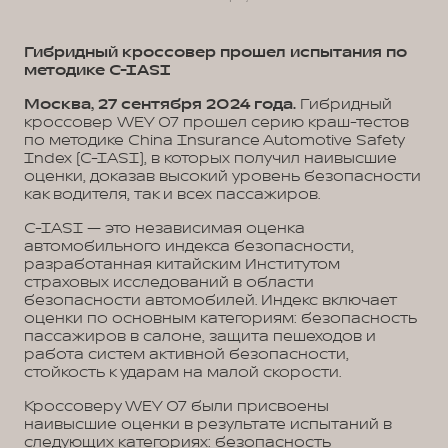
Гибридный кроссовер прошел испытания по
методике C-IASI
Москва, 27 сентября 2024 года.
Гибридный
кроссовер WEY 07 прошел серию краш-тестов
по методике China Insurance Automotive Safety
Index (C-IASI), в которых получил наивысшие
оценки, доказав высокий уровень безопасности
как водителя, так и всех пассажиров.
C-IASI — это независимая оценка
автомобильного индекса безопасности,
разработанная китайским Институтом
страховых исследований в области
безопасности автомобилей. Индекс включает
оценки по основным категориям: безопасность
пассажиров в салоне, защита пешеходов и
работа систем активной безопасности,
стойкость к ударам на малой скорости.
Кроссоверу WEY 07 были присвоены
наивысшие оценки в результате испытаний в
следующих категориях: безопасность